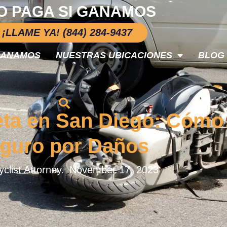
O PAGA SI GANAMOS
¡LLAME YA! (844) 284-9437
GANAMOS
NUESTRAS UBICACIONES
BLOG
eta en San Diego: Cómo
guro por Daños
clist Attorney.
November 17, 2023