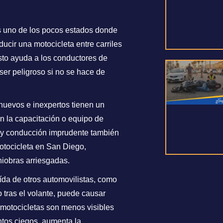
s uno de los pocos estados donde
ducir una motocicleta entre carriles
 esto ayuda a los conductores de
ser peligroso si no se hace de
nuevos e inexpertos tienen un
n la capacitación o equipo de
 y conducción imprudente también
otocicleta en San Diego,
iobras arriesgadas.
ída de otros automovilistas, como
o tras el volante, puede causar
 motocicletas son menos visibles
ntos ciegos, aumenta la