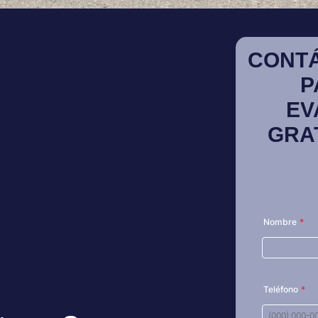
CONT
P
EV
GRA