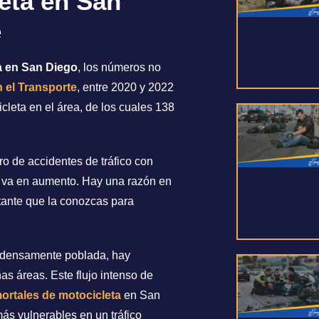
eta en San
é
ta en San Diego
, los números no
 el Transporte
, entre 2020 y 2022
leta en el área, de los cuales 138
o de accidentes de tráfico con
a va en aumento. Hay una razón en
tante que la conozcas para
 densamente poblada, hay
as áreas. Este flujo intenso de
ortales de motocicleta
en San
ás vulnerables en un tráfico