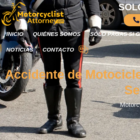
SOL
INICIO
QUIÉNES SOMOS
SÓLO PAGAS SI 
NOTICIAS
CONTACTO
Accidente de Motocicl
Se
Motorcy