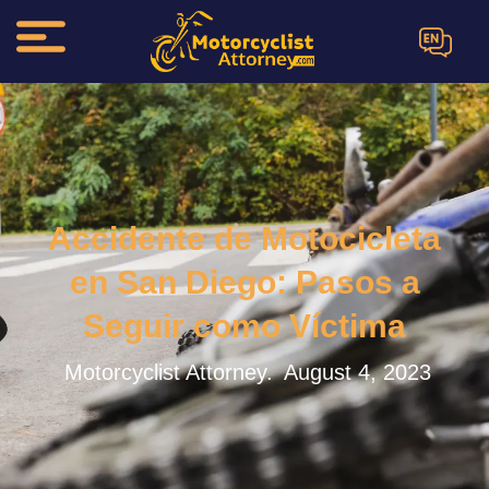
EN
Accidente de Motocicleta
en San Diego: Pasos a
Seguir como Víctima
Motorcyclist Attorney.
August 4, 2023