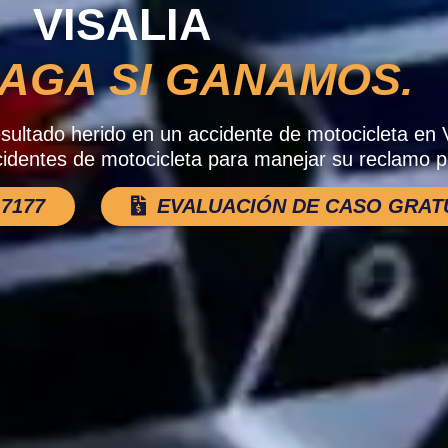
VISALIA
AGA SI GANAMOS.
sultado herido en un accidente de motocicleta en V
identes de motocicleta para manejar su reclamo p
-7177
EVALUACIÓN DE CASO GRAT