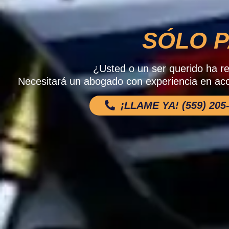
SÓLO P
¿Usted o un ser querido ha re
Necesitará un abogado con experiencia en acc
¡LLAME YA! (559) 205