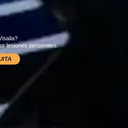
isalia?
or lesiones personales.
UITA