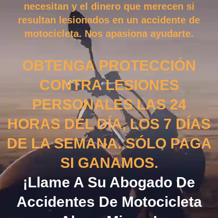
necesitan y el dinero que merecen si
resultan lesionados en un accidente de
motocicleta. Nos apasiona ayudarte.
OBTENGA PROTECCIÓN
CONTRA LESIONES
PERSONALES LAS 24
HORAS DEL DÍA, LOS 7 DÍAS
DE LA SEMANA. SÓLO PAGA
SI GANAMOS.
¡Llame A Su Abogado De
Accidentes De Motocicleta