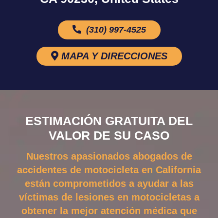
(310) 997-4525
MAPA Y DIRECCIONES
ESTIMACIÓN GRATUITA DEL
VALOR DE SU CASO
Nuestros apasionados abogados de
accidentes de motocicleta en California
están comprometidos a ayudar a las
víctimas de lesiones en motocicletas a
obtener la mejor atención médica que