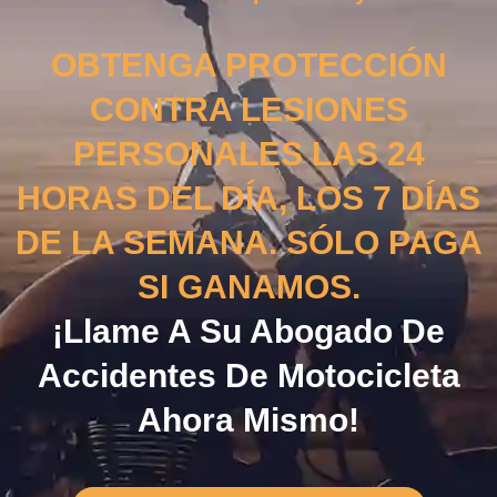
OBTENGA PROTECCIÓN
CONTRA LESIONES
PERSONALES LAS 24
HORAS DEL DÍA, LOS 7 DÍAS
DE LA SEMANA. SÓLO PAGA
SI GANAMOS.
¡Llame A Su Abogado De
Accidentes De Motocicleta
Ahora Mismo!