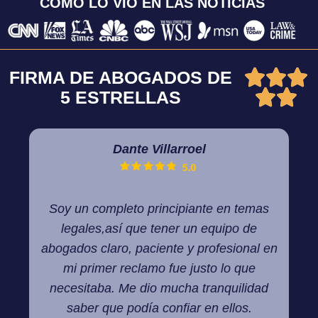
COMO LO VIO EN LAS NOTICIAS



FIRMA DE ABOGADOS DE


5 ESTRELLAS
Dante Villarroel
Soy un completo principiante en temas
T
legales,así que tener un equipo de
ver
abogados claro, paciente y profesional en
ate
mi primer reclamo fue justo lo que
necesitaba. Me dio mucha tranquilidad
saber que podía confiar en ellos.