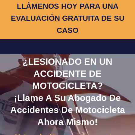
LLÁMENOS HOY PARA UNA
EVALUACIÓN GRATUITA DE SU
CASO
¿LESIONADO EN UN
ACCIDENTE DE
MOTOCICLETA?​
¡Llame A Su Abogado De
Accidentes De Motocicleta
Ahora Mismo!