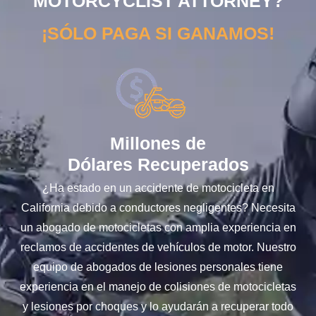
MOTORCYCLIST ATTORNEY?
¡SÓLO PAGA SI GANAMOS!
Millones de
Dólares Recuperados
¿Ha estado en un accidente de motocicleta en
California debido a conductores negligentes? Necesita
un abogado de motocicletas con amplia experiencia en
reclamos de accidentes de vehículos de motor. Nuestro
equipo de abogados de lesiones personales tiene
experiencia en el manejo de colisiones de motocicletas
y lesiones por choques y lo ayudarán a recuperar todo