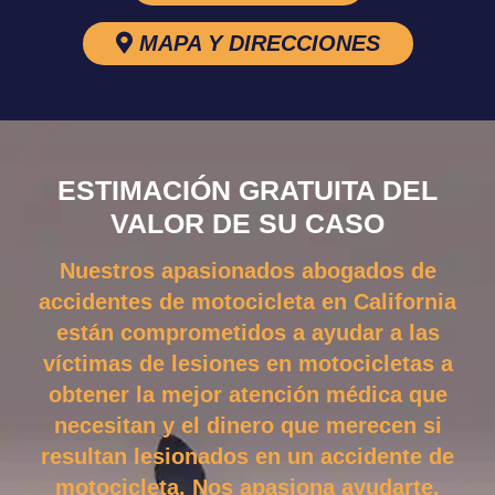
MAPA Y DIRECCIONES
ESTIMACIÓN GRATUITA DEL
VALOR DE SU CASO
Nuestros apasionados abogados de
accidentes de motocicleta en California
están comprometidos a ayudar a las
víctimas de lesiones en motocicletas a
obtener la mejor atención médica que
necesitan y el dinero que merecen si
resultan lesionados en un accidente de
motocicleta. Nos apasiona ayudarte.