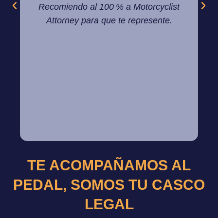
Recomiendo al 100 % a Motorcyclist
poli
Attorney para que te represente.
as
lo
inc
co
con
TE ACOMPAÑAMOS AL
PEDAL, SOMOS TU CASCO
LEGAL