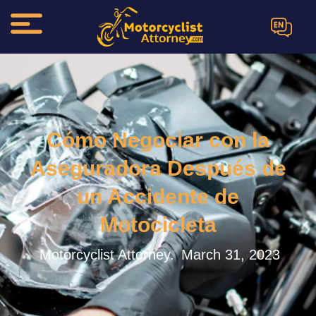
EN
Cómo Negociar con la
Aseguradora Después de
un Accidente de
Motocicleta
Motorcyclist Attorney.
March 31, 2023