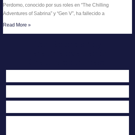
Perdomo, conocido por sus roles en “The Chilling
Adventures of Sabrina” y “Gen V”, ha fallecido a
Read More »
Contáctenos hoy
Para una evaluación
Gratuita de su caso