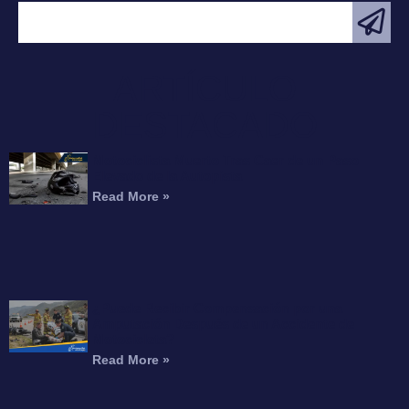
ARTÍCULO
DESTACADO
Motociclista Muerto Tras Caer de un Paso
Elevado de la Autopista
Read More »
¿Puede Recibir Compensación por una
Amputación Después de un Accidente de
Motocicleta?
Read More »