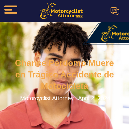
EN
Chance Perdomo Muere
en Trágico Accidente de
Motocicleta
Motorcyclist Attorney.
April 2, 2024