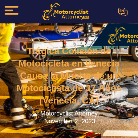
EN
Trágica Colisión de
Motocicleta en Venecia
Causa la Muerte de un
Motociclista de 37 Años
[Venecia, CA]
Motorcyclist Attorney.
November 2, 2023