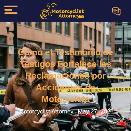
EN
Cómo el Testimonio de
Testigos Fortalece las
Reclamaciones por
Accidentes de
Motocicleta
Motorcyclist Attorney.
May 27, 2026