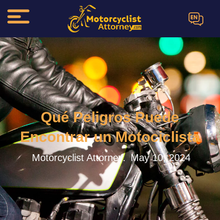
EN
Qué Peligros Puede
Encontrar un Motociclista
Motorcyclist Attorney.
May 10, 2024