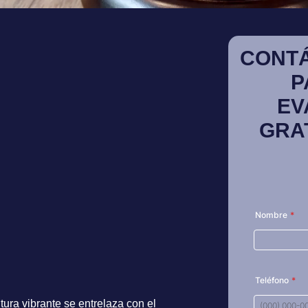
CONT
P
EV
GRA
tura vibrante se entrelaza con el