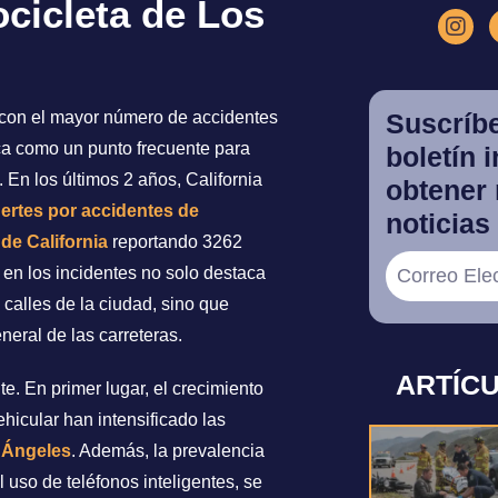
cicleta de Los
s con el mayor número de accidentes
Suscríbe
ca como un punto frecuente para
boletín 
. En los últimos 2 años, California
obtener 
ertes por accidentes de
noticias 
de California
reportando 3262
en los incidentes no solo destaca
s calles de la ciudad, sino que
eral de las carreteras.
ARTÍC
. En primer lugar, el crecimiento
hicular han intensificado las
s Ángeles
. Además, la prevalencia
 uso de teléfonos inteligentes, se