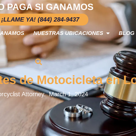
O PAGA SI GANAMOS
¡LLAME YA! (844) 284-9437
GANAMOS
NUESTRAS UBICACIONES
BLOG
es de Motocicleta en L
rcyclist Attorney.
March 1, 2024