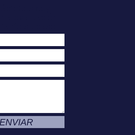
táctenos hoy
una evaluación
ita de su caso
ENVIAR