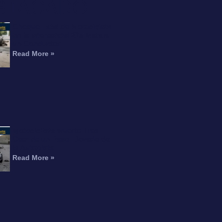
STACADO
Choque Fatal de Motocicleta
en la Interestatal 215 Mata a
un Conductor
Read More »
Motociclista Muerto Tras
Caer de un Paso Elevado de
la Autopista
Read More »