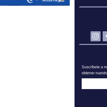
MA
CO
SU
Suscríbete a nu
obtener nuestra
A