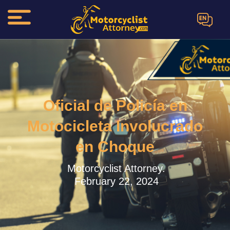
EN
Oficial de Policía en
Motocicleta Involucrado
en Choque
Motorcyclist Attorney.
February 22, 2024