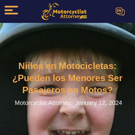
EN
Niños en Motocicletas:
¿Pueden los Menores Ser
Pasajeros en Motos?
Motorcyclist Attorney.
January 12, 2024