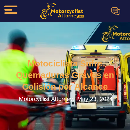
EN
Motociclista Sufre
Quemaduras Graves en
Colisión por Alcance
Motorcyclist Attorney.
May 23, 2024