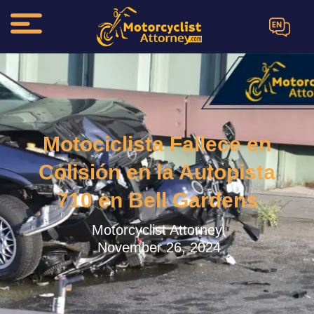
EN
Motociclista Fallece en
Colisión en la Autopista
710 en Bell Gardens
Motorcyclist Attorney.
November 26, 2024