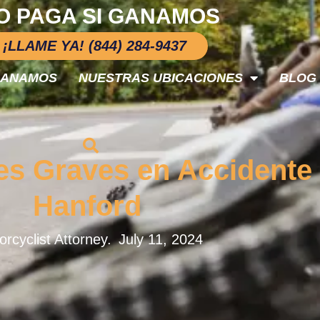
O PAGA SI GANAMOS
¡LLAME YA! (844) 284-9437
GANAMOS
NUESTRAS UBICACIONES
BLOG
s Graves en Accidente
Hanford
rcyclist Attorney.
July 11, 2024