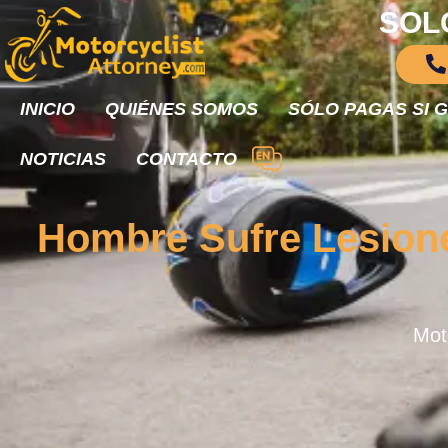
SOL
INICIO
QUIÉNES SOMOS
SÓLO PAGAS SI 
NOTICIAS
CONTACTO
Hombre Sufre Lesione
Moto