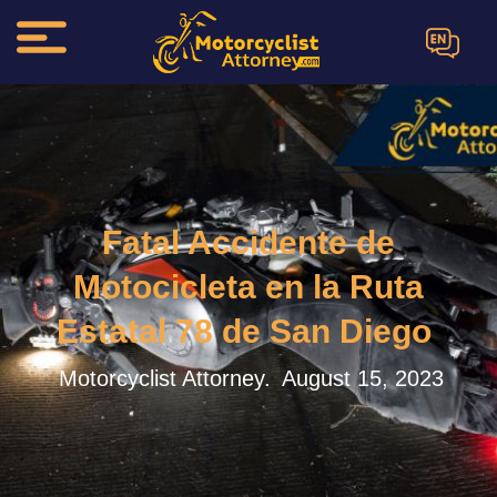
EN
Fatal Accidente de
Motocicleta en la Ruta
Estatal 78 de San Diego
Motorcyclist Attorney.
August 15, 2023