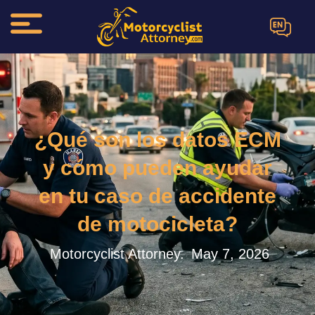
EN
¿Qué son los datos ECM
y cómo pueden ayudar
en tu caso de accidente
de motocicleta?
Motorcyclist Attorney.
May 7, 2026