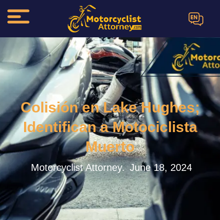
EN
Colisión en Lake Hughes;
Identifican a Motociclista
Muerto
Motorcyclist Attorney.
June 18, 2024