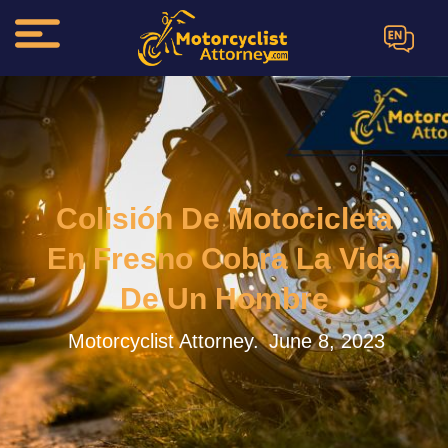
EN
Colisión De Motocicleta
En Fresno Cobra La Vida
De Un Hombre
Motorcyclist Attorney.
June 8, 2023