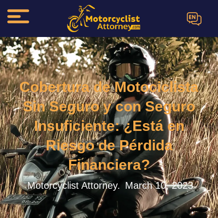
EN
Cobertura de Motociclista
Sin Seguro y con Seguro
Insuficiente: ¿Está en
Riesgo de Pérdida
Financiera?
Motorcyclist Attorney.
March 10, 2023