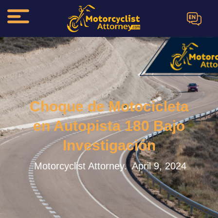
EN
Choque de Motocicleta
en Autopista 180 Bajo
Investigación
Motorcyclist Attorney.
April 9, 2024