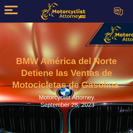
EN
BMW América del Norte
Detiene las Ventas de
Motocicletas de Gasolina
Motorcyclist Attorney.
September 28, 2023