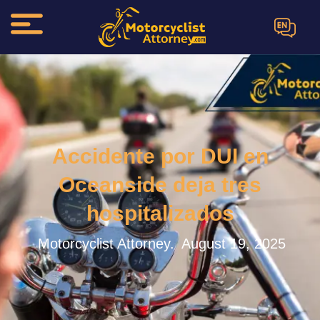
EN
Accidente por DUI en
Oceanside deja tres
hospitalizados
Motorcyclist Attorney.
August 19, 2025