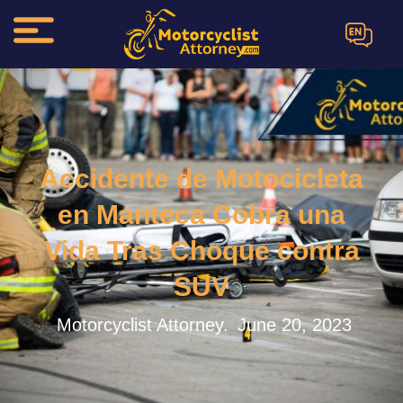
EN
Accidente de Motocicleta
en Manteca Cobra una
Vida Tras Choque contra
SUV
Motorcyclist Attorney.
June 20, 2023