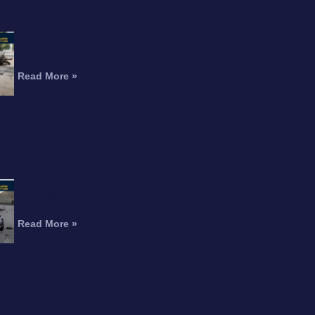
STACADO
Choque Fatal de Motocicleta
en la Interestatal 215 Mata a
un Conductor
Read More »
Motociclista Muerto Tras
Caer de un Paso Elevado de
la Autopista
Read More »