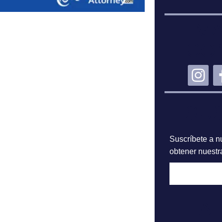
MA
CO
SU
Suscríbete a nu
obtener nuestra
A