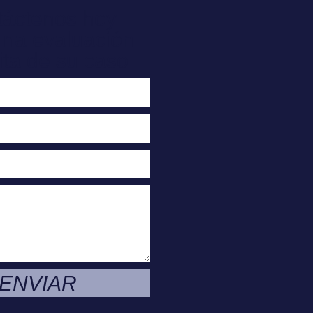
táctenos hoy
una evaluación
ita de su caso
ENVIAR