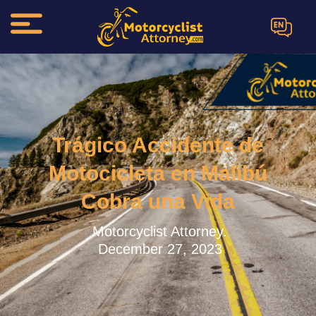
EN
Trágico Accidente de
Motocicleta en Malibú
Cobra una Vida
Motorcyclist Attorney.
December 27, 2023