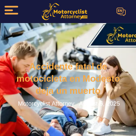
EN
Accidente fatal de
motocicleta en Modesto
deja un muerto
Motorcyclist Attorney.
August 5, 2025