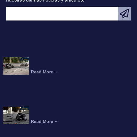
ARTÍCULO
DESTACADO
Choque Fatal de Motocicleta en la Interestatal
215 Mata a un Conductor
Read More »
Motociclista Muerto Tras Caer de un Paso
Elevado de la Autopista
Read More »