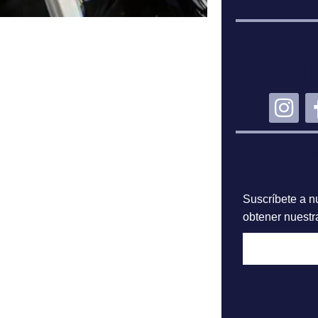
MA
CO
SU
Suscríbete a nu
obtener nuestra
A