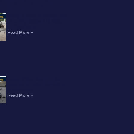
STACADO
Choque Fatal de Motocicleta
en la Interestatal 215 Mata a
un Conductor
Read More »
Motociclista Muerto Tras
Caer de un Paso Elevado de
la Autopista
Read More »