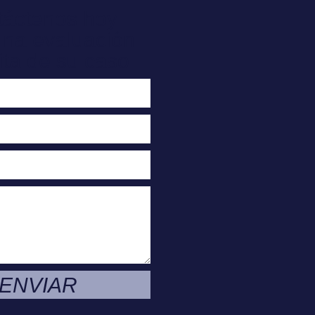
táctenos hoy
una evaluación
ita de su caso
ENVIAR