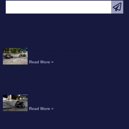
ARTÍCULO
DESTACADO
Choque Fatal de Motocicleta en la Interestatal
215 Mata a un Conductor
Read More »
Motociclista Muerto Tras Caer de un Paso
Elevado de la Autopista
Read More »