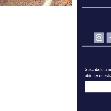
MA
CO
SU
Suscríbete a nu
obtener nuestra
A