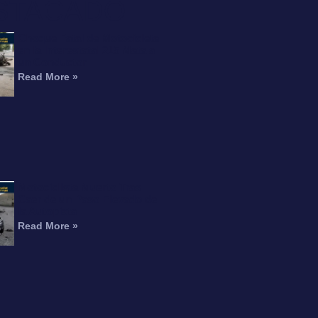
STACADO
Choque Fatal de Motocicleta
en la Interestatal 215 Mata a
un Conductor
Read More »
Motociclista Muerto Tras
Caer de un Paso Elevado de
la Autopista
Read More »