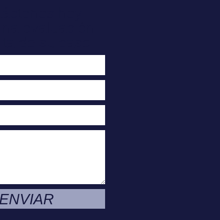
táctenos hoy
una evaluación
ita de su caso
ENVIAR