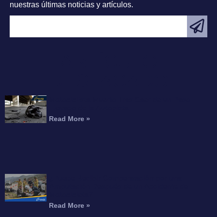
nuestras últimas noticias y artículos.
ARTÍCULO
DESTACADO
Motociclista Muerto Tras Caer de un Paso
Elevado de la Autopista
Read More »
¿Puede Recibir Compensación por una
Amputación Después de un Accidente de
Motocicleta?
Read More »