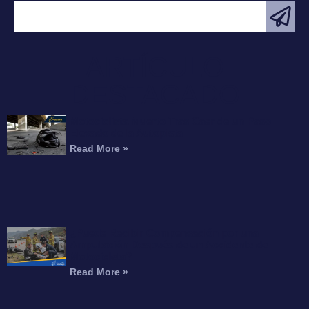
ARTÍCULO
DESTACADO
Motociclista Muerto Tras Caer de un Paso
Elevado de la Autopista
Read More »
¿Puede Recibir Compensación por una
Amputación Después de un Accidente de
Motocicleta?
Read More »