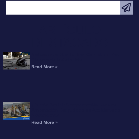
ARTÍCULO
DESTACADO
Motociclista Muerto Tras Caer de un Paso
Elevado de la Autopista
Read More »
¿Puede Recibir Compensación por una
Amputación Después de un Accidente de
Motocicleta?
Read More »