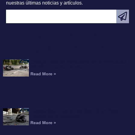
nuestras últimas noticias y artículos.
ARTÍCULO
DESTACADO
Choque Fatal de Motocicleta en la Interestatal
215 Mata a un Conductor
Read More »
Motociclista Muerto Tras Caer de un Paso
Elevado de la Autopista
Read More »