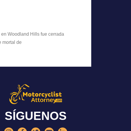
e en Woodland Hills fue cerrada
e mortal de
SÍGUENOS