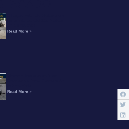
STACADO
Choque Fatal de Motocicleta
en la Interestatal 215 Mata a
un Conductor
Read More »
Motociclista Muerto Tras
Caer de un Paso Elevado de
la Autopista
Read More »