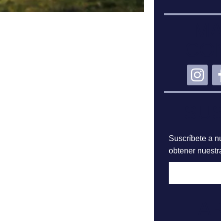
MA
CO
SU
Suscríbete a nu
obtener nuestra
A