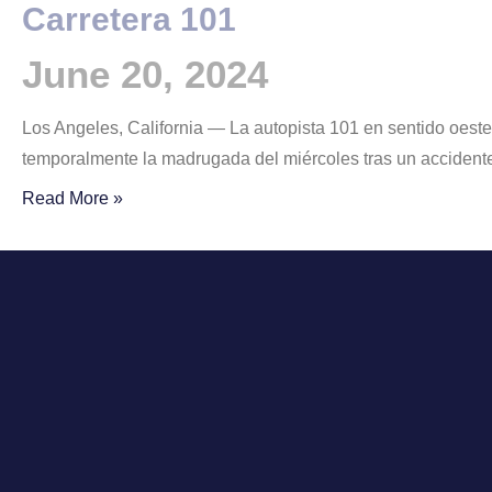
Carretera 101
June 20, 2024
Los Angeles, California — La autopista 101 en sentido oest
temporalmente la madrugada del miércoles tras un accident
Read More »