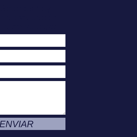
táctenos hoy
una evaluación
ita de su caso
ENVIAR