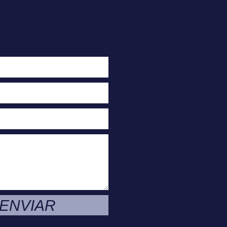
táctenos hoy
una evaluación
ita de su caso
ENVIAR