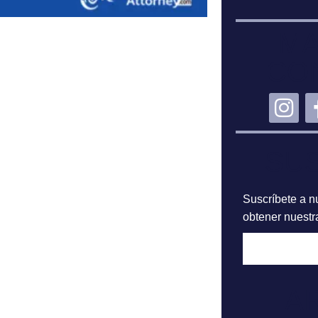
MA
CO
SU
Suscríbete a nu
obtener nuestra
A