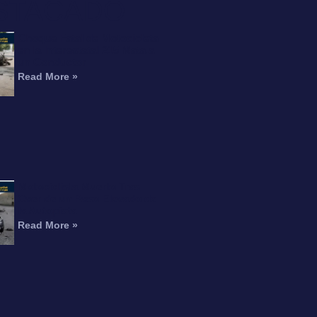
STACADO
Choque Fatal de Motocicleta
en la Interestatal 215 Mata a
un Conductor
Read More »
Motociclista Muerto Tras
Caer de un Paso Elevado de
la Autopista
Read More »