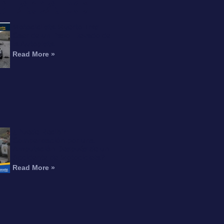
STACADO
Motociclista Muerto Tras
Caer de un Paso Elevado de
la Autopista
Read More »
¿Puede Recibir
Compensación por una
Amputación Después de un
Accidente de Motocicleta?
Read More »