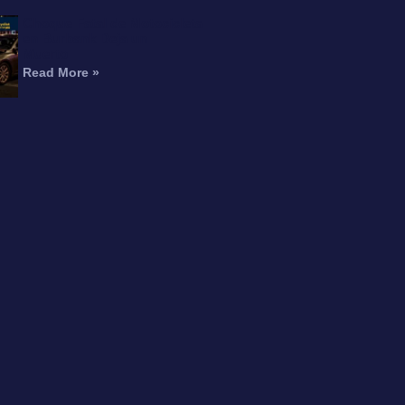
Choque Fatal de Motocicleta
en Burbank Deja un
Muerto
Read More »