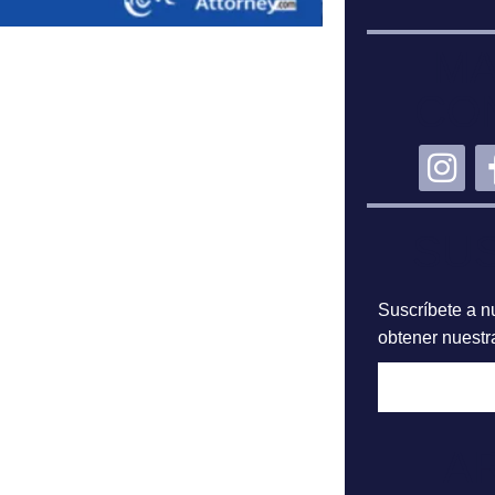
MA
CO
SU
Suscríbete a nu
obtener nuestra
A