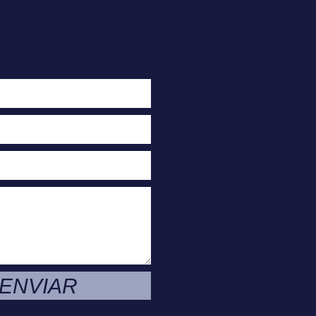
táctenos hoy
una evaluación
ita de su caso
ENVIAR