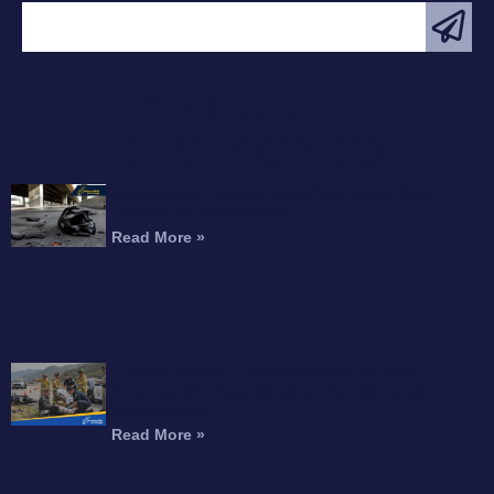
ARTÍCULO
DESTACADO
Motociclista Muerto Tras Caer de un Paso
Elevado de la Autopista
Read More »
¿Puede Recibir Compensación por una
Amputación Después de un Accidente de
Motocicleta?
Read More »