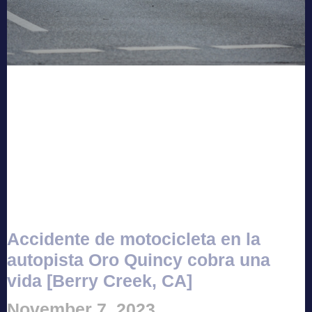
Accidente de motocicleta en la
autopista Oro Quincy cobra una
vida [Berry Creek, CA]
November 7, 2023