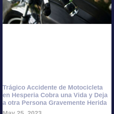
Trágico Accidente de Motocicleta
en Hesperia Cobra una Vida y Deja
a otra Persona Gravemente Herida
May 25, 2023