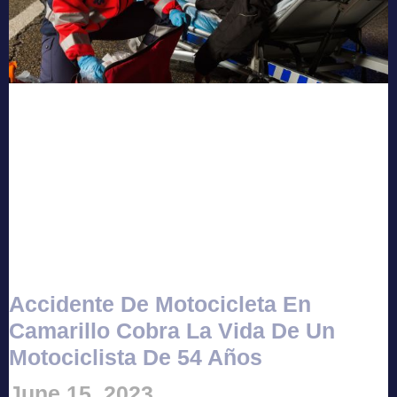
Accidente De Motocicleta En
Camarillo Cobra La Vida De Un
Motociclista De 54 Años
June 15, 2023