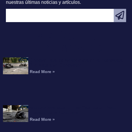
nuestras últimas noticias y artículos.
ARTÍCULO
DESTACADO
Choque Fatal de Motocicleta en la Interestatal
215 Mata a un Conductor
Read More »
Motociclista Muerto Tras Caer de un Paso
Elevado de la Autopista
Read More »