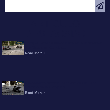
ARTÍCULO
DESTACADO
Choque Fatal de Motocicleta en la Interestatal
215 Mata a un Conductor
Read More »
Motociclista Muerto Tras Caer de un Paso
Elevado de la Autopista
Read More »