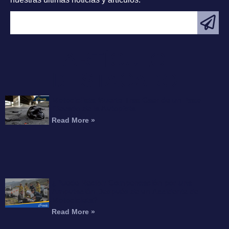
ARTÍCULO
DESTACADO
Motociclista Muerto Tras Caer de un Paso
Elevado de la Autopista
Read More »
¿Puede Recibir Compensación por una
Amputación Después de un Accidente de
Motocicleta?
Read More »