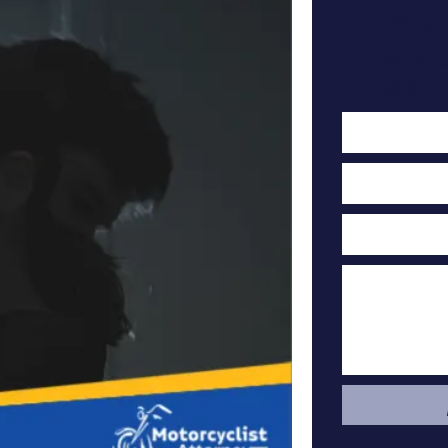
Con
Para 
Gratu