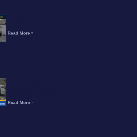
STACADO
Motociclista Muerto Tras
Caer de un Paso Elevado de
la Autopista
Read More »
¿Puede Recibir
Compensación por una
Amputación Después de un
Accidente de Motocicleta?
Read More »