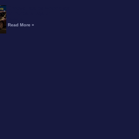
Choque Fatal de Motocicleta
en Burbank Deja un
Muerto
Read More »