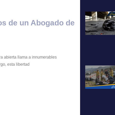
DE
ios de un Abogado de
tera abierta llama a innumerables
go, esta libertad