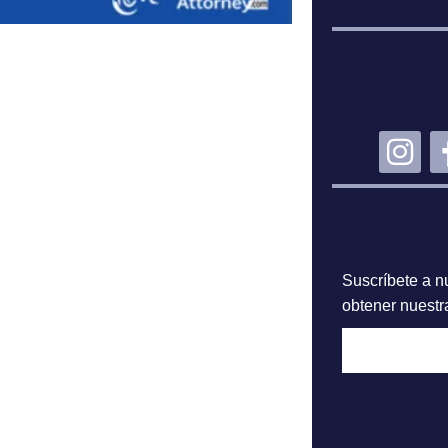
MA
CO
SU
Suscríbete a nu
obtener nuestra
A