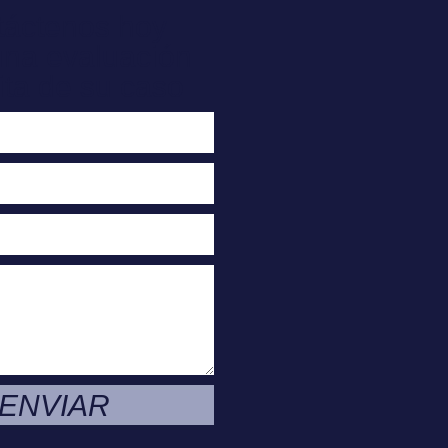
táctenos hoy
una evaluación
ita de su caso
ENVIAR