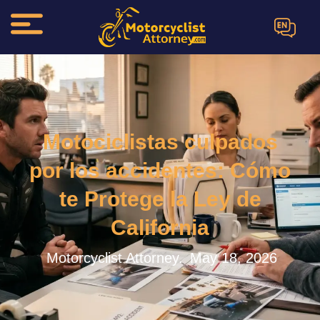
EN
Motociclistas culpados
por los accidentes: Cómo
te Protege la Ley de
California
Motorcyclist Attorney.
May 18, 2026